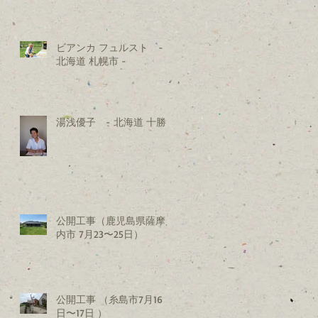
ビアンカ フュルスト -
北海道 札幌市 -
湯浅優子 - 北海道 十勝 -
公開工事（鹿児島県薩摩川
内市 7月23〜25日）
公開工事 （糸島市7月16
日〜17日 ）