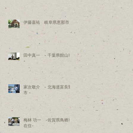
伊藤嘉祐 岐阜県恵那市 -
田中真一 - 千葉県館山市
-
家次敬介 - 北海道富良野
市 -
梅林 功一 -佐賀県鳥栖市
在住-