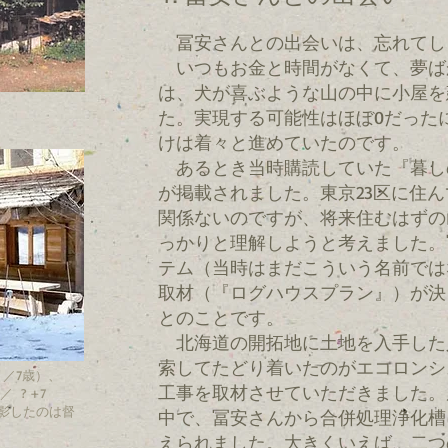
冨安さんとの出会いは、忘れてし
いつもお金と時間がなくて、夢ば
は、犬が喜ぶような山の中に小屋を
た。実現する可能性はほぼ0だった
けは着々と進めていたのです。
あるとき当時購読していた『暮し
が掲載されました。東京23区に住
関係ないのですが、将来住むはずの
っかりと理解しようと考えました。
テム（当時はまだこういう名前では
取材（『ログハウスプラン』）が決
とのことです。
北海道の開拓地に土地を入手した
索してたどり着いたのがエコロンシ
 ／7歳）、
工事を取材させていただきました。
／ ? +7
撮影したのは督
中で、冨安さんから合併処理浄化槽
す
えられました。大きくいえば、二つ