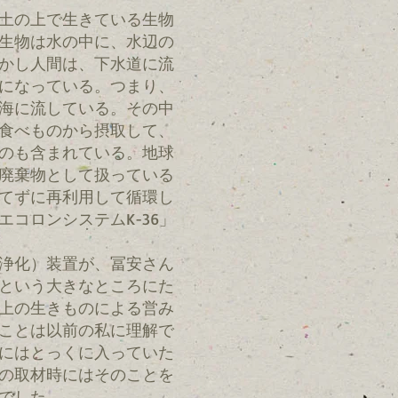
土の上で生きている生物
生物は水の中に、水辺の
かし人間は、下水道に流
になっている。つまり、
海に流している。その中
食べものから摂取して、
のも含まれている。地球
廃棄物として扱っている
てずに再利用して循環し
コロンシステムK-36」
浄化）装置が、冨安さん
という大きなところにた
上の生きものによる営み
ことは以前の私に理解で
にはとっくに入っていた
の取材時にはそのことを
でした。