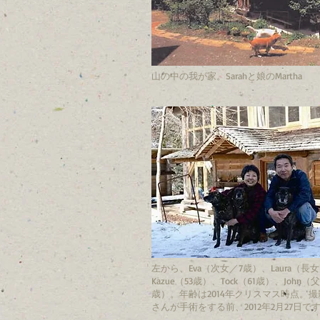
山の中の我が家。Sarahと娘のMartha
左から、Eva（次女／7歳）、Laura（長女
Kazue（53歳）、Tock（61歳）、John（父
歳）。年齢は2014年クリスマス時点。
さんが手術をする前、2012年2月27日で