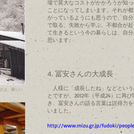
場で莫大なコストがかかろうが知っ
ことになってしまいます。それが都
がっているようにも思うので、自分
で取る、失敗から学ぶ、不都合が起
て生きるという今の暮らしは、自分
思います。
4. 冨安さんの大成長
人様に「成長したね」などという
さは、厳しい
とですが、2012年（平成24）に再
き、冨安さんの語る言葉は説得力を
いました。
http://www.mizu.gr.jp/fudoki/peop