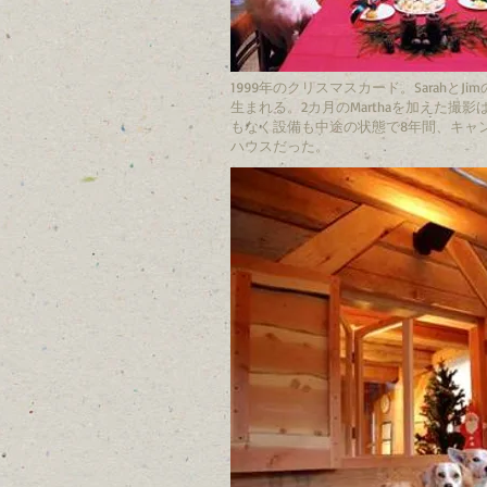
1999年のクリスマスカード。SarahとJ
生まれる。2カ月のMarthaを加えた撮
もなく設備も中途の状態で8年間、キャ
ハウスだった。