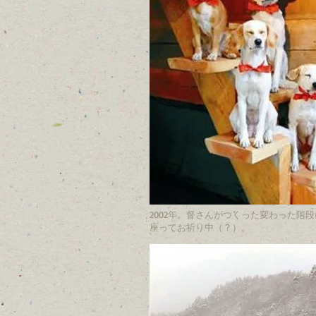
2002年。督さんがつくった変わった階
座ってお祈り中（？）。