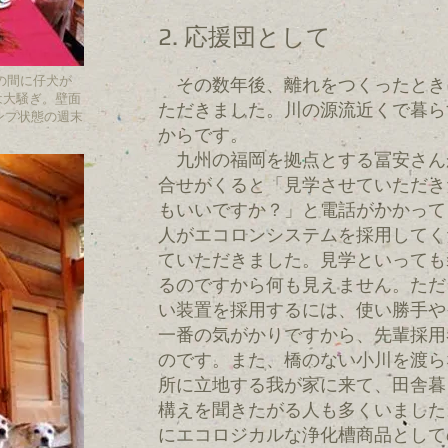
2. 応援団として
imの間に仔犬が
その数年後、離れをつくったとき
影は大騒ぎ。壁面
ただきました。川の源流近くで暮ら
ンプ状態の週末
からです。
九州の福岡を拠点とする冨安さん
合せがくると「見学させていただき
もいいですか？」と電話がかかって
人がエコロンシステムを採用してく
ていただきました。見学といっても
るのですから何も見えません。ただ
い装置を採用するには、使い勝手や
一番の気がかりですから、先輩採用
のです。また、橋のない小川を渡ら
所に立地する我が家に来て、田舎暮
構えを聞きたがる人も多くいました
にエコロジカルな浄化槽商品として