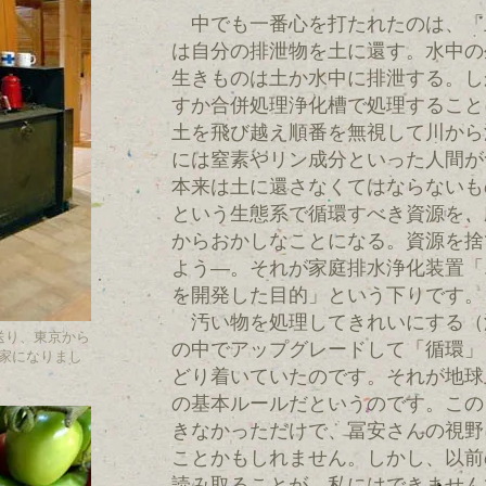
中でも一番心を打たれたのは、「
は自分の排泄物を土に還す。水中の
生きものは土か水中に排泄する。し
すか合併処理浄化槽で処理すること
土を飛び越え順番を無視して川から
には窒素やリン成分といった人間が
本来は土に還さなくてはならないも
という生態系で循環すべき資源を、
からおかしなことになる。資源を捨
よう―。それが家庭排水浄化装置「エ
を開発した目的」という下りです。
汚い物を処理してきれいにする（
に送り、東京から
の中でアップグレードして「循環」
家になりまし
どり着いていたのです。それが地球
の基本ルールだというのです。この
きなかっただけで、冨安さんの視野
ことかもしれません。しかし、以前
読み取ることが、私にはできません