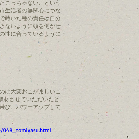
たこっちゃない、という
市生活者の無関心につな
で蒔いた種の責任は自分
きないように頭を働かせ
の性に合っているように
のは大変おこがましいこ
び取材させていただいたと
帯び、パワーアップして
le/048_tomiyasu.html