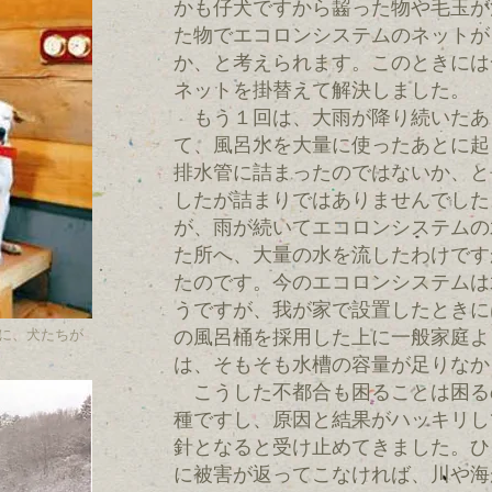
かも仔犬ですから齧った物や毛玉が
た物でエコロンシステムのネットが
か、と考えられます。このときには
ネットを掛替えて解決しました。
もう１回は、大雨が降り続いたあ
て、風呂水を大量に使ったあとに起
排水管に詰まったのではないか、と
したが詰まりではありませんでした
が、雨が続いてエコロンシステムの
た所へ、大量の水を流したわけです
たのです。今のエコロンシステムは
うですが、我が家で設置したときに
の風呂桶を採用した上に一般家庭よ
段に、犬たちが
は、そもそも水槽の容量が足りなか
こうした不都合も困ることは困る
種ですし、原因と結果がハッキリし
針となると受け止めてきました。ひ
に被害が返ってこなければ、川や海