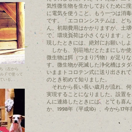
気性微生物を生かしておくために撹
に電気を使うこと、もう一つは消毒
です。「エコロンシステムは、どち
ん。初期費用はかかりますが、土壌
で、環境負荷は小さくなります」と
現したときには、絶対にお願いしよ
しかも、別荘地だとたまにしか使
微生物は餌（つまり汚物）が足りな
す。微生物が死滅した浄化槽はタダ
たち（左から
いままトコロテン式に送り出されて
フビルドで使って
のとき初めて知りました。
ている。
それから長い長い歳月が流れ、何
実現することになりました。設置を
んに連絡したときには、とても喜ん
か、1998年（平成10）、今から17