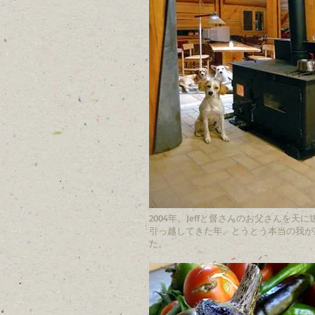
2004年。Jeffと督さんのお父さんを天
引っ越してきた年。とうとう本当の我が
た。