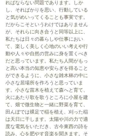
ればならない問題であります。しか
し、そればかりを思い、行動している
と気がめいってくることも事実です。
だからこそというわけではありません
が、それらに向き合うと同等以上に、
私たちは日々の暮らしや仕事におい
て、楽しく美しく心地のいい考えや行
動や人々や自然の営みに身を置くべき
だと思っています。私たち人間がもっ
と高い本当の知恵や安らぎを得ること
ができるように、小さな雑木林の中に
小さな居場所を作ろうと思っていま
す。小さな苗木を植えて森へと育て、
火にあたり歌を歌うところに小屋を建
て、畑で微生物と一緒に野菜を育て、
田んぼでは裸足で稲を植え、刈った稲
は天日に干します。太陽や川の力で適
度な電気をいただき、古今東西の詩を
読み、心を肥やす音楽を聞きます。そ