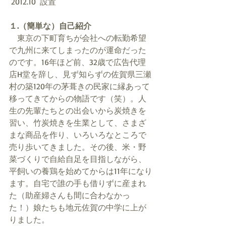
 2012.10  設置 
１.（簡単な）自己紹介
　東京の下町育ちが会社への転勤希望
で九州に来てしまったのが運命だった
のです。16年ほど前、32歳で広告代理
店H堂を辞し、見ず知らずの佐賀県三瀬
村の築120年の茅葺きの民家に縁あって
移ってきてからの物語です（笑）。人
生の先輩たちとの出会いから炭焼きを
習い、竹炭焼きを生業として、さまざ
まな商品を作り、いろいろなところで
売り歩いてきました。その後、米・野
菜づくりで自給自足を目指しながら、
平飼いの養鶏を始めてからは11年になり
ます。自宅で誰の手も借りずに産まれ
た（助産婦さんも間に合わなかっ
た！）娘たちも地元佐賀の中学に上が
りました。 