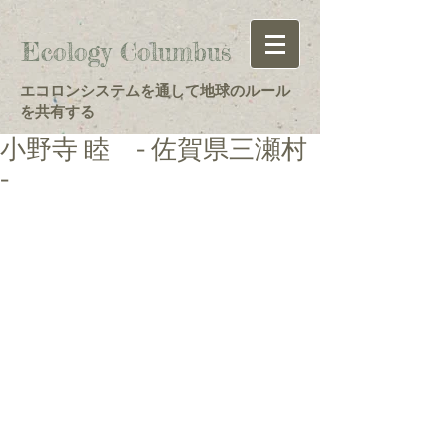
Ecology Columbus
エコロンシステムを通して地球のルール
を共有する
小野寺 睦 - 佐賀県三瀬村
-