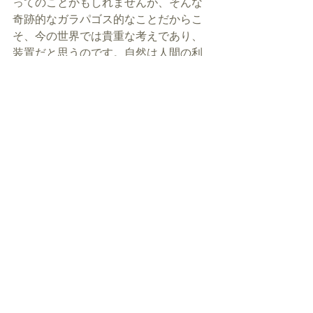
ってのことかもしれませんが、そんな
奇跡的なガラパゴス的なことだからこ
そ、今の世界では貴重な考えであり、
装置だと思うのです。自然は人間の利
用すべき持ち物ではなく、人間もそれ
そのものなのだという（一種仏教的
な）考え方は今の世界では埋もれてい
て、世界中の愚かさを看過しているの
かもしれないのです。つまり、深い思
想に支えられたエコロンであってほし
いということです。広まるということ
は世界の共感をいただくということで
す。それは機能性やデザインや経済性
という表層（それらも大事ですが）だ
けではないと思うのです。私も出来る
範囲で応援させてください。
タグ：
ユーザーコラム